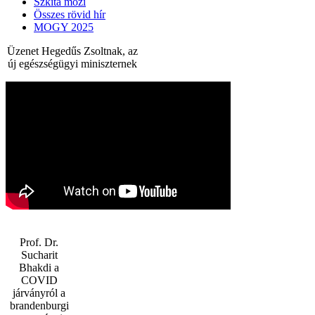
Szkíta mozi
Összes rövid hír
MOGY 2025
Üzenet Hegedűs Zsoltnak, az
új egészségügyi miniszternek
Prof. Dr.
Sucharit
Bhakdi a
COVID
járványról a
brandenburgi