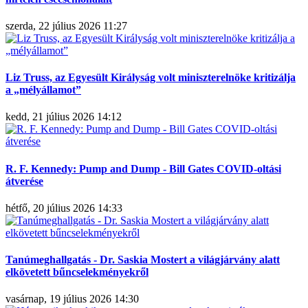
szerda, 22 július 2026 11:27
Liz Truss, az Egyesült Királyság volt miniszterelnöke kritizálja
a „mélyállamot”
kedd, 21 július 2026 14:12
R. F. Kennedy: Pump and Dump - Bill Gates COVID-oltási
átverése
hétfő, 20 július 2026 14:33
Tanúmeghallgatás - Dr. Saskia Mostert a világjárvány alatt
elkövetett bűncselekményekről
vasárnap, 19 július 2026 14:30