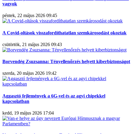
vagyok
péntek, 22 május 2026 09:45
A Covid-oltások visszafordíthatatlan szemkárosodást okoztak
csütörtök, 21 május 2026 09:43
Borvendég Zsuzsanna: Tényellenőrzés helyett kiberbiztonságot
szerda, 20 május 2026 19:42
Aggasztó fejlemények a 6G-vel és az agyi chipekkel
kapcsolatban
kedd, 19 május 2026 17:04