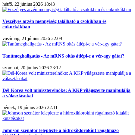
hétfő, 22 június 2026 18:43
Veszélyes arzén mennyiség található a csokikban és
cukorkákban
vasárnap, 21 június 2026 22:09
Tanúmeghallgatás - Az mRNS oltás átlépi-e a vér-agy gátat?
szombat, 20 június 2026 23:12
Dél-Korea volt miniszterelnöke: A KKP világszerte manipulálja
a választásokat
péntek, 19 június 2026 22:11
Johnson szenátor leleplezte a hidroxiklorokint rágalmazó