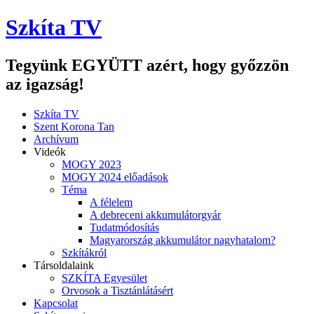
Szkíta TV
Tegyünk EGYÜTT azért, hogy győzzön
az igazság!
Szkíta TV
Szent Korona Tan
Archívum
Videók
MOGY 2023
MOGY 2024 előadások
Téma
A félelem
A debreceni akkumulátorgyár
Tudatmódosítás
Magyarország akkumulátor nagyhatalom?
Szkítákról
Társoldalaink
SZKÍTA Egyesület
Orvosok a Tisztánlátásért
Kapcsolat