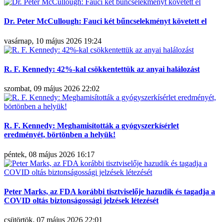
Dr. Peter McCullough: Fauci két bűncselekményt követett el
vasárnap, 10 május 2026 19:24
R. F. Kennedy: 42%-kal csökkentettük az anyai halálozást
szombat, 09 május 2026 22:02
R. F. Kennedy: Meghamisították a gyógyszerkísérlet
eredményét, börtönben a helyük!
péntek, 08 május 2026 16:17
Peter Marks, az FDA korábbi tisztviselője hazudik és tagadja a
COVID oltás biztonságossági jelzések létezését
csütörtök, 07 május 2026 22:01